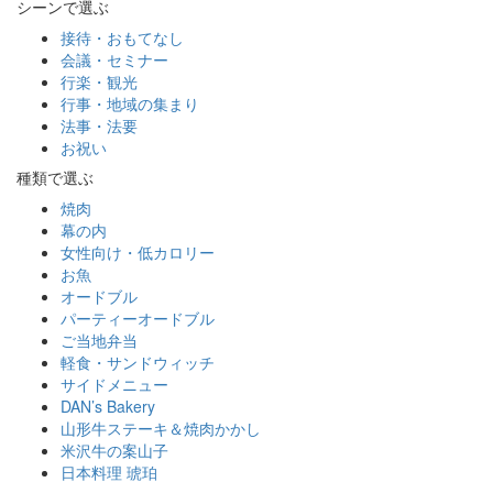
シーンで選ぶ
接待・おもてなし
会議・セミナー
行楽・観光
行事・地域の集まり
法事・法要
お祝い
種類で選ぶ
焼肉
幕の内
女性向け・低カロリー
お魚
オードブル
パーティーオードブル
ご当地弁当
軽食・サンドウィッチ
サイドメニュー
DAN’s Bakery
山形牛ステーキ＆焼肉かかし
米沢牛の案山子
日本料理 琥珀