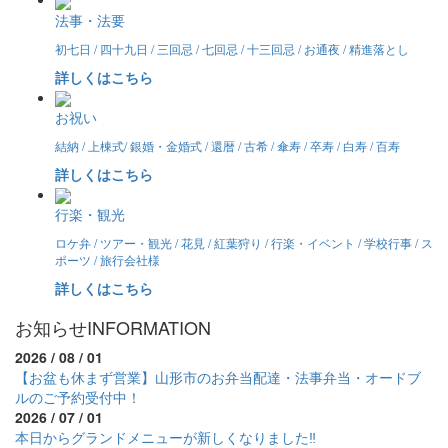
法事・法要
初七日 / 四十九日 / 三回忌 / 七回忌 / 十三回忌 / お通夜 / 精進落とし
詳しくはこちら
お祝い
結納 / 上棟式/ 銀婚・金婚式 / 還暦 / 古希 / 傘寿 / 卒寿 / 白寿 / 百寿
詳しくはこちら
行楽・観光
ロケ弁 / ツアー・観光 / 花見 / 紅葉狩り / 行楽・イベント / 学校行事 / ス
ポーツ / 旅行会社様
詳しくはこちら
お知らせ
INFORMATION
2026 / 08 / 01
【お盆も休まず営業】山形市のお弁当配達・法事弁当・オードブ
ルのご予約受付中！
2026 / 07 / 01
本日からグランドメニューが新しくなりました‼