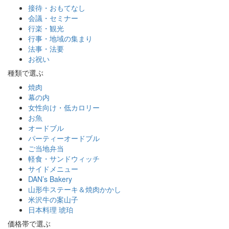
接待・おもてなし
会議・セミナー
行楽・観光
行事・地域の集まり
法事・法要
お祝い
種類で選ぶ
焼肉
幕の内
女性向け・低カロリー
お魚
オードブル
パーティーオードブル
ご当地弁当
軽食・サンドウィッチ
サイドメニュー
DAN’s Bakery
山形牛ステーキ＆焼肉かかし
米沢牛の案山子
日本料理 琥珀
価格帯で選ぶ