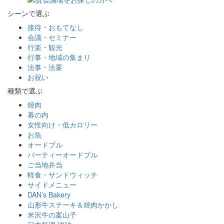
シーンで選ぶ
接待・おもてなし
会議・セミナー
行楽・観光
行事・地域の集まり
法事・法要
お祝い
種類で選ぶ
焼肉
幕の内
女性向け・低カロリー
お魚
オードブル
パーティーオードブル
ご当地弁当
軽食・サンドウィッチ
サイドメニュー
DAN’s Bakery
山形牛ステーキ＆焼肉かかし
米沢牛の案山子