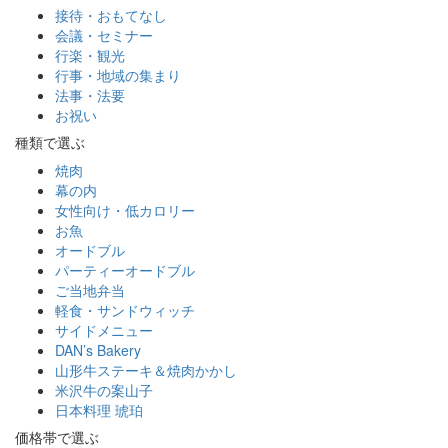
接待・おもてなし
会議・セミナー
行楽・観光
行事・地域の集まり
法事・法要
お祝い
種類で選ぶ
焼肉
幕の内
女性向け・低カロリー
お魚
オードブル
パーティーオードブル
ご当地弁当
軽食・サンドウィッチ
サイドメニュー
DAN’s Bakery
山形牛ステーキ＆焼肉かかし
米沢牛の案山子
日本料理 琥珀
価格帯で選ぶ