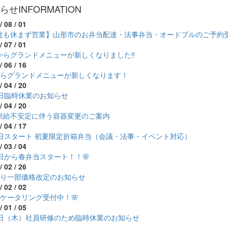
らせ
INFORMATION
/ 08 / 01
盆も休まず営業】山形市のお弁当配達・法事弁当・オードブルのご予約
/ 07 / 01
からグランドメニューが新しくなりました‼
/ 06 / 16
からグランドメニューが新しくなります！
/ 04 / 20
7日臨時休業のお知らせ
/ 04 / 20
供給不安定に伴う容器変更のご案内
/ 04 / 17
1日スタート 初夏限定折箱弁当（会議・法事・イベント対応）
/ 03 / 04
1日から春弁当スタート！！🌸
/ 02 / 26
より一部価格改定のお知らせ
/ 02 / 02
のケータリング受付中！🌸
/ 01 / 05
5日（木）社員研修のため臨時休業のお知らせ