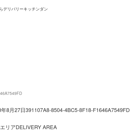
らデリバリーキッチンダン
方法
宅配エリアと流れ
よくあるご質問
お問い合わせ
カ
646A7549FD
20年8月27日
391107A8-8504-4BC5-8F18-F1646A7549FD
エリア
DELIVERY AREA