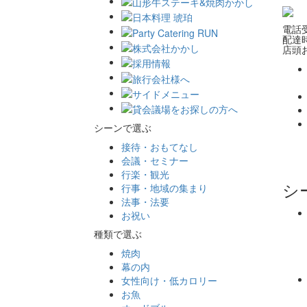
電話受
配達時
店頭お
シーンで選ぶ
接待・おもてなし
会議・セミナー
行楽・観光
シ
行事・地域の集まり
法事・法要
お祝い
種類で選ぶ
焼肉
幕の内
女性向け・低カロリー
お魚