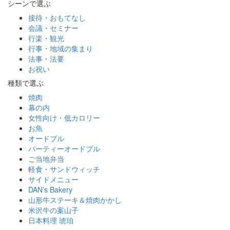
シーンで選ぶ
接待・おもてなし
会議・セミナー
行楽・観光
行事・地域の集まり
法事・法要
お祝い
種類で選ぶ
焼肉
幕の内
女性向け・低カロリー
お魚
オードブル
パーティーオードブル
ご当地弁当
軽食・サンドウィッチ
サイドメニュー
DAN’s Bakery
山形牛ステーキ＆焼肉かかし
米沢牛の案山子
日本料理 琥珀