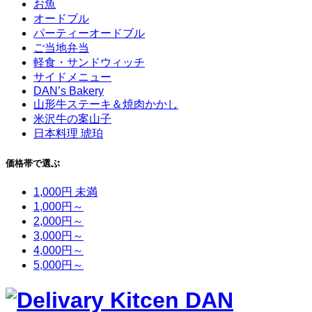
お魚
オードブル
パーティーオードブル
ご当地弁当
軽食・サンドウィッチ
サイドメニュー
DAN’s Bakery
山形牛ステーキ＆焼肉かかし
米沢牛の案山子
日本料理 琥珀
価格帯で選ぶ
1,000円 未満
1,000円～
2,000円～
3,000円～
4,000円～
5,000円～