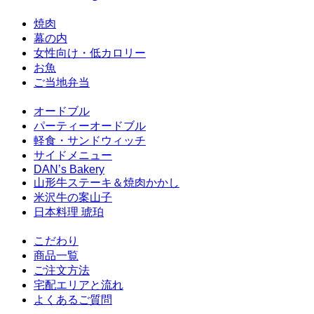
焼肉
幕の内
女性向け・低カロリー
お魚
ご当地弁当
オードブル
パーティーオードブル
軽食・サンドウィッチ
サイドメニュー
DAN’s Bakery
山形牛ステーキ＆焼肉かかし
米沢牛の案山子
日本料理 琥珀
こだわり
商品一覧
ご注文方法
宅配エリアと流れ
よくあるご質問