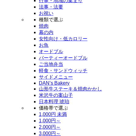
行事・地域の集まり
法事・法要
お祝い
種類で選ぶ
焼肉
幕の内
女性向け・低カロリー
お魚
オードブル
パーティーオードブル
ご当地弁当
軽食・サンドウィッチ
サイドメニュー
DAN’s Bakery
山形牛ステーキ＆焼肉かかし
米沢牛の案山子
日本料理 琥珀
価格帯で選ぶ
1,000円 未満
1,000円～
2,000円～
3,000円～