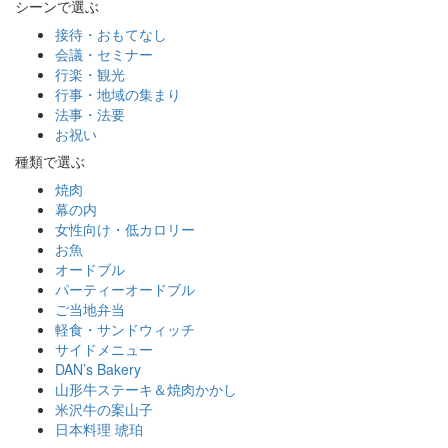
シーンで選ぶ
接待・おもてなし
会議・セミナー
行楽・観光
行事・地域の集まり
法事・法要
お祝い
種類で選ぶ
焼肉
幕の内
女性向け・低カロリー
お魚
オードブル
パーティーオードブル
ご当地弁当
軽食・サンドウィッチ
サイドメニュー
DAN’s Bakery
山形牛ステーキ＆焼肉かかし
米沢牛の案山子
日本料理 琥珀