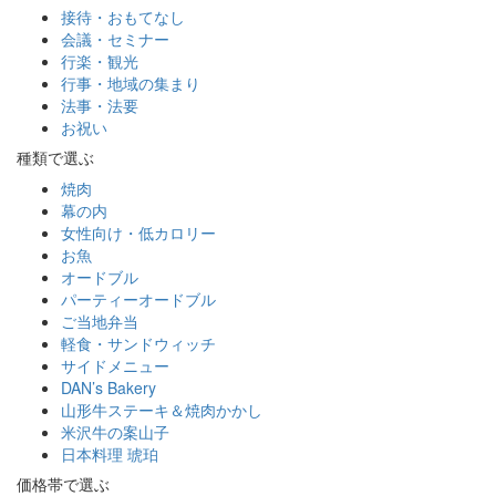
接待・おもてなし
会議・セミナー
行楽・観光
行事・地域の集まり
法事・法要
お祝い
種類で選ぶ
焼肉
幕の内
女性向け・低カロリー
お魚
オードブル
パーティーオードブル
ご当地弁当
軽食・サンドウィッチ
サイドメニュー
DAN’s Bakery
山形牛ステーキ＆焼肉かかし
米沢牛の案山子
日本料理 琥珀
価格帯で選ぶ