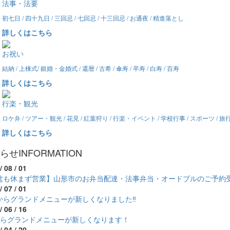
法事・法要
初七日 / 四十九日 / 三回忌 / 七回忌 / 十三回忌 / お通夜 / 精進落とし
詳しくはこちら
お祝い
結納 / 上棟式/ 銀婚・金婚式 / 還暦 / 古希 / 傘寿 / 卒寿 / 白寿 / 百寿
詳しくはこちら
行楽・観光
ロケ弁 / ツアー・観光 / 花見 / 紅葉狩り / 行楽・イベント / 学校行事 / スポーツ / 
詳しくはこちら
らせ
INFORMATION
/ 08 / 01
盆も休まず営業】山形市のお弁当配達・法事弁当・オードブルのご予約
/ 07 / 01
からグランドメニューが新しくなりました‼
/ 06 / 16
からグランドメニューが新しくなります！
/ 04 / 20