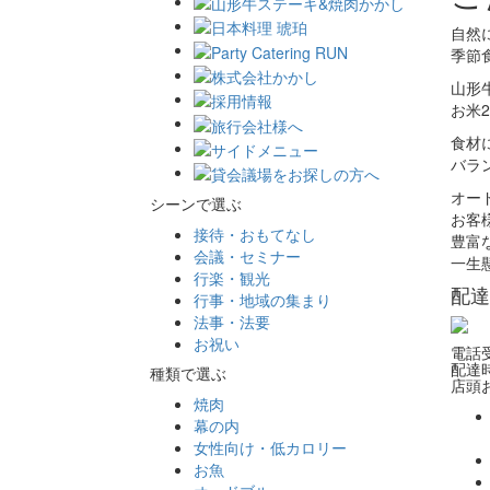
自然
季節
山形
お米2
食材
バラ
オー
シーンで選ぶ
お客
接待・おもてなし
豊富
会議・セミナー
一生
行楽・観光
配達
行事・地域の集まり
法事・法要
お祝い
電話受
配達時
種類で選ぶ
店頭お
焼肉
幕の内
女性向け・低カロリー
お魚