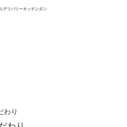
らデリバリーキッチンダン
方法
宅配エリアと流れ
よくあるご質問
お問い合わせ
カ
だわり
だわり