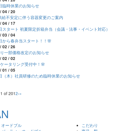
7日臨時休業のお知らせ
/ 04 / 20
供給不安定に伴う容器変更のご案内
/ 04 / 17
1日スタート 初夏限定折箱弁当（会議・法事・イベント対応）
/ 03 / 04
1日から春弁当スタート！！🌸
/ 02 / 26
より一部価格改定のお知らせ
/ 02 / 02
のケータリング受付中！🌸
/ 01 / 05
5日（木）社員研修のため臨時休業のお知らせ
1 of 20
1
2
›
»
オードブル
こだわり
パーティーオードブル
商品一覧