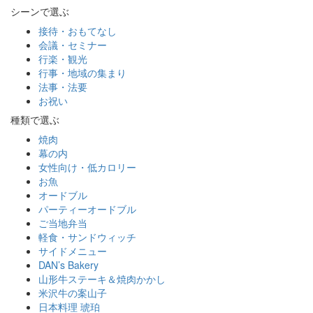
シーンで選ぶ
接待・おもてなし
会議・セミナー
行楽・観光
行事・地域の集まり
法事・法要
お祝い
種類で選ぶ
焼肉
幕の内
女性向け・低カロリー
お魚
オードブル
パーティーオードブル
ご当地弁当
軽食・サンドウィッチ
サイドメニュー
DAN’s Bakery
山形牛ステーキ＆焼肉かかし
米沢牛の案山子
日本料理 琥珀