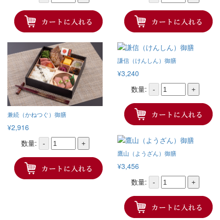
謙信（けんしん）御膳
¥3,240
数量:
-
+
兼続（かねつぐ）御膳
¥2,916
数量:
-
+
鷹山（ようざん）御膳
¥3,456
数量:
-
+