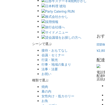
おす
シーンで選ぶ
団欒御
接待・おもてなし
¥2,8
会議・セミナー
配達
行楽・観光
行事・地域の集まり
法事・法要
電話受
お祝い
配達時
店頭お
種類で選ぶ
焼肉
幕の内
女性向け・低カロリー
お魚