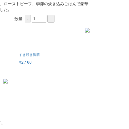
、ローストビーフ、季節の炊き込みごはんで豪華
した。
数量:
-
+
すき焼き御膳
¥2,160
す。