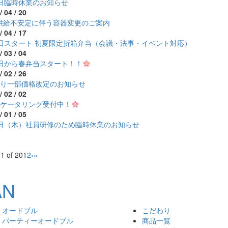
7日臨時休業のお知らせ
/ 04 / 20
供給不安定に伴う容器変更のご案内
/ 04 / 17
1日スタート 初夏限定折箱弁当（会議・法事・イベント対応）
/ 03 / 04
1日から春弁当スタート！！
/ 02 / 26
より一部価格改定のお知らせ
/ 02 / 02
のケータリング受付中！
/ 01 / 05
5日（木）社員研修のため臨時休業のお知らせ
1 of 20
1
2
›
»
オードブル
こだわり
パーティーオードブル
商品一覧