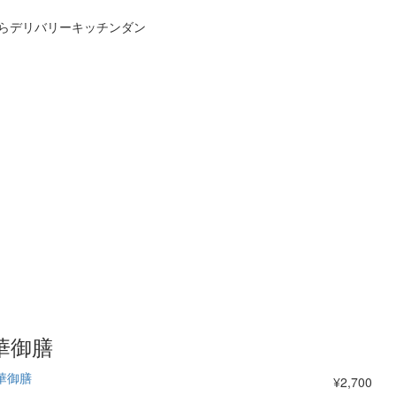
らデリバリーキッチンダン
方法
宅配エリアと流れ
よくあるご質問
お問い合わせ
カ
華御膳
¥2,700