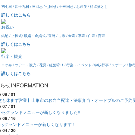
初七日 / 四十九日 / 三回忌 / 七回忌 / 十三回忌 / お通夜 / 精進落とし
詳しくはこちら
お祝い
結納 / 上棟式/ 銀婚・金婚式 / 還暦 / 古希 / 傘寿 / 卒寿 / 白寿 / 百寿
詳しくはこちら
行楽・観光
ロケ弁 / ツアー・観光 / 花見 / 紅葉狩り / 行楽・イベント / 学校行事 / スポーツ / 
詳しくはこちら
らせ
INFORMATION
/ 08 / 01
盆も休まず営業】山形市のお弁当配達・法事弁当・オードブルのご予約
/ 07 / 01
からグランドメニューが新しくなりました‼
/ 06 / 16
からグランドメニューが新しくなります！
/ 04 / 20