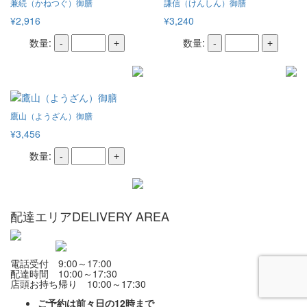
兼続（かねつぐ）御膳
謙信（けんしん）御膳
¥2,916
¥3,240
数量:
数量:
-
+
-
+
鷹山（ようざん）御膳
¥3,456
数量:
-
+
配達エリア
DELIVERY AREA
電話受付 9:00～17:00
配達時間 10:00～17:30
店頭お持ち帰り 10:00～17:30
ご予約は前々日の12時まで