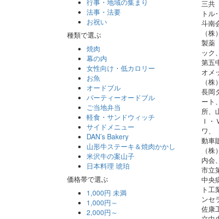
行事・地域の集まり
三共
法事・法要
トル
お祝い
斗南
（株
種類で選ぶ
製薬
焼肉
ック
幕の内
第五
女性向け・低カロリー
オメ
お魚
（株
オードブル
長岡
パーティーオードブル
ート
ご当地弁当
所、
軽食・サンドウィッチ
Ｉ・
サイドメニュー
ワ、
DAN’s Bakery
動車
山形牛ステーキ＆焼肉かかし
（株
米沢牛の案山子
内会
日本料理 琥珀
市立
価格帯で選ぶ
中央
ト工
1,000円 未満
ンセ
1,000円～
佐康
2,000円～
立中