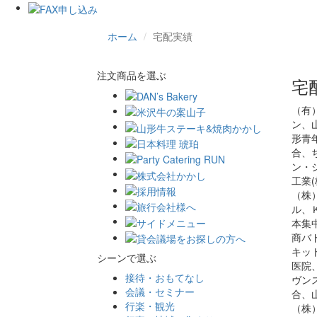
ホーム
宅配実績
注文商品を選ぶ
宅
（有
ン、
形青
合、
ン・
工業
（株
ル、
本集
商バ
キッ
シーンで選ぶ
医院
接待・おもてなし
ヴン
会議・セミナー
合、
行楽・観光
（株