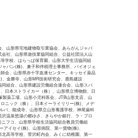
会、山形県宅地建物取引業協会、あらがんジャパ
式会社、山形県遊技業協同組合、公益社団法人山
高等学校、はらっぱ保育園、山形大学生活協同組
ジャパン(株)、兼子和伴税理士事務所、バイオジェ
医師会、山形県赤十字血液センター、キッセイ薬品
株)、金勝寺、山形MR技術研究会、鹿島建設
協同組合、山形県建設労働組合連合会、山形スバ
オ、日本ストライカー（株）、山形県立博物館、日
大塚製薬工場、山形小児科医会、JTB山形支店、山
ロニック（株）、日本イーライリリー(株)、メデ
ボルバ、能成寺、山形県立山形養護学校、神尾歯科
黒沢温泉悠湯の郷ゆさ、きらやか銀行、ラ・プロ
株)ニフコ、山形県学校生活協同組合教員労働組
ーアイセイ(株)、山形病院、第一貨物(株)、
形北高等学校、菅沢町内会、みくに幼稚園、第一