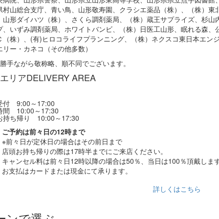
県村山総合支庁、青い鳥、山形敬寿園、クラシエ薬品（株）、（株）東
、山形ダイハツ（株）、さくら調剤薬局、（株）蔵王サプライズ、杉山
プ、いずみ調剤薬局、ホワイトバンビ、（株）日医工山形、眠れる森、
Ｃ（株）、(有)ヒロコライフプランニング、（株）ネクスコ東日本エン
エリー・カネコ（その他多数）
に勝手ながら敬称略、順不同でございます。
エリア
DELIVERY AREA
付 9:00～17:00
間 10:00～17:30
持ち帰り 10:00～17:30
ご予約は前々日の12時まで
※前々日が定休日の場合はその前日まで
店頭お持ち帰りの際は17時半までにご来店ください。
キャンセル料は前々日12時以降の場合は50％、当日は100％頂戴しま
お支払はカードまたは現金にて承ります。
詳しくはこちら
ーンで選ぶ