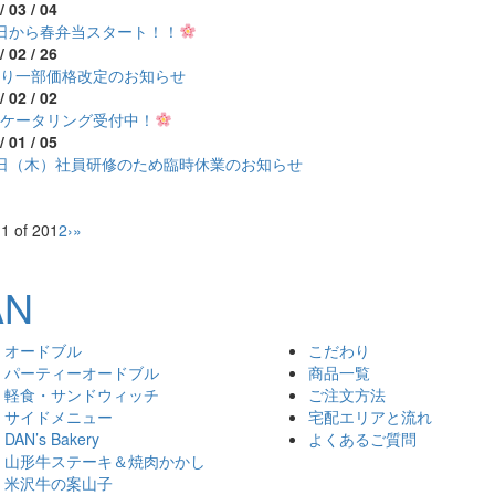
/ 03 / 04
1日から春弁当スタート！！
/ 02 / 26
より一部価格改定のお知らせ
/ 02 / 02
のケータリング受付中！
/ 01 / 05
5日（木）社員研修のため臨時休業のお知らせ
1 of 20
1
2
›
»
オードブル
こだわり
パーティーオードブル
商品一覧
軽食・サンドウィッチ
ご注文方法
サイドメニュー
宅配エリアと流れ
DAN’s Bakery
よくあるご質問
山形牛ステーキ＆焼肉かかし
米沢牛の案山子