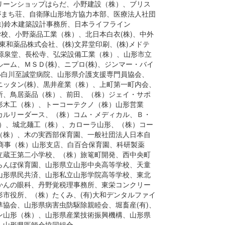
リーンショップはらだ、小野建設（株）、ブリス
ながまち荘、自衛隊山形地方協力本部、医療法人社団
株)鈴木建築設計事務所、日本ライフライン
校、小野薬品工業（株）、北日本白衣(株)、中外
東和薬品株式会社、(株)文昇堂印刷、(株)メドテ
有)源泉堂、長松寺、弘栄設備工業（株）、山形市立
ム、ＭＳＤ(株)、ニプロ(株)、ジンマー・バイ
小白川至誠堂病院、山形県介護支援専門員協会、
ッタン(株)、黒井産業（株）、上町第一町内会、
所、鳥居薬品（株）、前田、（株）ジェイ・サポ
形木工（株）、トーコーテクノ（株）山形営業
カルリーダース、（株）コム・メディカル、Ｂ・
株）、城北麺工（株）、カローラ山形、（株）コー
（株）、木の実西部保育園、一般社団法人日本自
商事（株）山形支店、白百合保育園、科研製薬
立蔵王第二小学校、（株）旅篭町開発、西中央町
らんぼ保育園、山形県立山形中央高等学校、天童
山形県民共済、山形私立山形学院高等学校、東北
かんの眼科、丹野覚税理事務所、東栄コンクリー
市役所、（株）たくみ、(有)大和デンタルファイ
協会、山形県病害虫防駆除親睦会、堀畜産(有)、
ン山形（株）、山形県産業技術振興機構、山形県
、山形県医師会協同組合