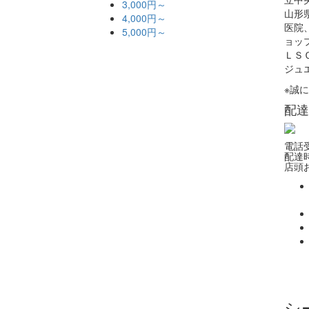
3,000円～
山形
4,000円～
医院
5,000円～
ョッ
ＬＳ
ジュ
※誠
配達
電話受
配達時
店頭お
シ