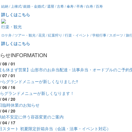
結納 / 上棟式/ 銀婚・金婚式 / 還暦 / 古希 / 傘寿 / 卒寿 / 白寿 / 百寿
詳しくはこちら
行楽・観光
ロケ弁 / ツアー・観光 / 花見 / 紅葉狩り / 行楽・イベント / 学校行事 / スポーツ / 
詳しくはこちら
らせ
INFORMATION
/ 08 / 01
盆も休まず営業】山形市のお弁当配達・法事弁当・オードブルのご予約
/ 07 / 01
からグランドメニューが新しくなりました‼
/ 06 / 16
からグランドメニューが新しくなります！
/ 04 / 20
7日臨時休業のお知らせ
/ 04 / 20
供給不安定に伴う容器変更のご案内
/ 04 / 17
1日スタート 初夏限定折箱弁当（会議・法事・イベント対応）