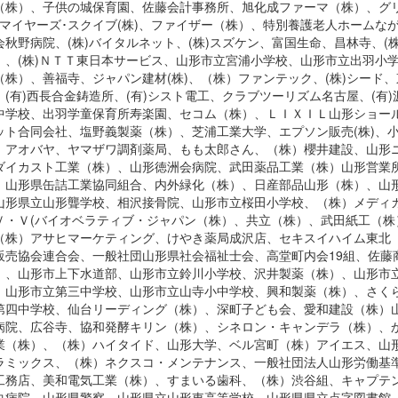
（株）、子供の城保育園、佐藤会計事務所、旭化成ファーマ（株）、グ
･マイヤーズ･スクイブ(株)、ファイザー（株）、特別養護老人ホーム
会秋野病院、(株)バイタルネット、(株)スズケン、富国生命、昌林寺、(
）、(株)ＮＴＴ東日本サービス、山形市立宮浦小学校、山形市立出羽小学
（株）、善福寺、ジャパン建材(株)、（株）ファンテック、(株)シード、
、(有)西長合金鋳造所、(有)シスト電工、クラブツーリズム名古屋、(
中学校、出羽学童保育所寿楽園、セコム（株）、ＬＩＸＩＬ山形ショールー
ット合同会社、塩野義製薬（株）、芝浦工業大学、エプソン販売(株)、
）アオバヤ、ヤマザワ調剤薬局、もも太郎さん、（株）櫻井建設、山形ニ
ダイカスト工業（株）、山形徳洲会病院、武田薬品工業（株）山形営業
、山形県缶詰工業協同組合、内外緑化（株）、日産部品山形（株）、山
山形県立山形聾学校、相沢接骨院、山形市立桜田小学校、（株）メディ
Ｖ・Ｖ(バイオベラティブ・ジャパン（株）、共立（株）、武田紙工（
（株）アサヒマーケティング、けやき薬局成沢店、セキスイハイム東北
販売協会連合会、一般社団山形県社会福祉士会、高堂町内会19組、佐藤
）、山形市上下水道部、山形市立鈴川小学校、沢井製薬（株）、山形市
、山形市立第三中学校、山形市立山寺小中学校、興和製薬（株）、さく
第四中学校、仙台リーディング（株）、深町子ども会、愛和建設（株）
病院、広谷寺、協和発酵キリン（株）、シネロン・キャンデラ（株）、
業（株）、（株）ハイタイド、山形大学、ベル宮町（株）アイエス、山形
ラミックス、（株）ネクスコ・メンテナンス、一般社団法人山形労働基準
工務店、美和電気工業（株）、すまいる歯科、（株）渋谷組、キャプテ
央病院、山形県警察、山形県立山形東高等学校、山形県県立点字図書館