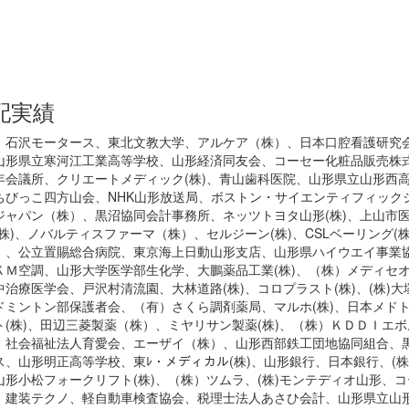
配実績
）石沢モータース、東北文教大学、アルケア（株）、日本口腔看護研究
山形県立寒河江工業高等学校、山形経済同友会、コーセー化粧品販売株
年会議所、クリエートメディック(株)、青山歯科医院、山形県立山形西
ちびっこ四方山会、NHK山形放送局、ボストン・サイエンティフィック
ジャパン（株）、黒沼協同会計事務所、ネッツトヨタ山形(株)、上山市
(株)、ノバルティスファーマ（株）、セルジーン(株)、CSLベーリング(
）、公立置賜総合病院、東京海上日動山形支店、山形県ハイウエイ事業
ＫＭ空調、山形大学医学部生化学、大鵬薬品工業(株)、（株）メディセ
中治療医学会、戸沢村清流園、大林道路(株)、コロプラスト(株)、(株)
ドミントン部保護者会、（有）さくら調剤薬局、マルホ(株)、日本メドト
ト(株)、田辺三菱製薬（株）、ミヤリサン製薬(株)、（株）ＫＤＤＩエ
、社会福祉法人育愛会、エーザイ（株）、山形西部鉄工団地協同組合、
ス、山形明正高等学校、東ﾚ・メディカル(株)、山形銀行、日本銀行、(
山形小松フォークリフト(株)、（株）ツムラ、(株)モンテディオ山形、コ
）建装テクノ、軽自動車検査協会、税理士法人あさひ会計、山形県立山