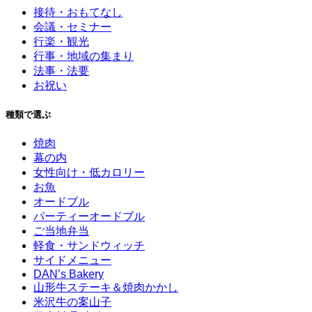
接待・おもてなし
会議・セミナー
行楽・観光
行事・地域の集まり
法事・法要
お祝い
種類で選ぶ
焼肉
幕の内
女性向け・低カロリー
お魚
オードブル
パーティーオードブル
ご当地弁当
軽食・サンドウィッチ
サイドメニュー
DAN’s Bakery
山形牛ステーキ＆焼肉かかし
米沢牛の案山子