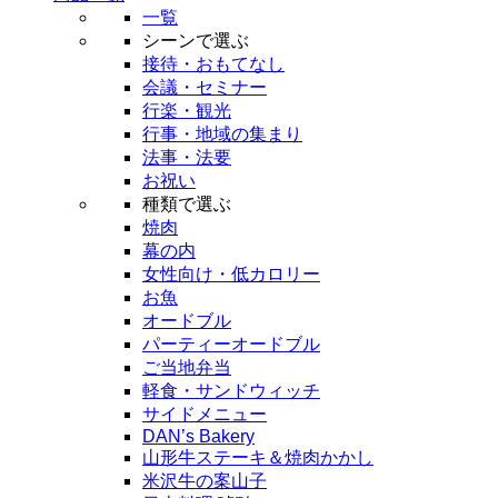
一覧
シーンで選ぶ
接待・おもてなし
会議・セミナー
行楽・観光
行事・地域の集まり
法事・法要
お祝い
種類で選ぶ
焼肉
幕の内
女性向け・低カロリー
お魚
オードブル
パーティーオードブル
ご当地弁当
軽食・サンドウィッチ
サイドメニュー
DAN’s Bakery
山形牛ステーキ＆焼肉かかし
米沢牛の案山子