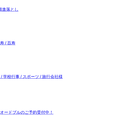
/ 精進落とし
寿 / 百寿
 / 学校行事 / スポーツ / 旅行会社様
オードブルのご予約受付中！