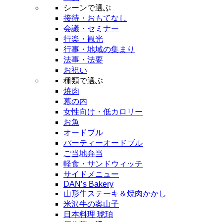
シーンで選ぶ
接待・おもてなし
会議・セミナー
行楽・観光
行事・地域の集まり
法事・法要
お祝い
種類で選ぶ
焼肉
幕の内
女性向け・低カロリー
お魚
オードブル
パーティーオードブル
ご当地弁当
軽食・サンドウィッチ
サイドメニュー
DAN’s Bakery
山形牛ステーキ＆焼肉かかし
米沢牛の案山子
日本料理 琥珀