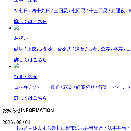
初七日 / 四十九日 / 三回忌 / 七回忌 / 十三回忌 / お通夜 
詳しくはこちら
お祝い
結納 / 上棟式/ 銀婚・金婚式 / 還暦 / 古希 / 傘寿 / 卒寿 / 白
詳しくはこちら
行楽・観光
ロケ弁 / ツアー・観光 / 花見 / 紅葉狩り / 行楽・イベント
詳しくはこちら
お知らせ
INFORMATION
2026 / 08 / 01
【お盆も休まず営業】山形市のお弁当配達・法事弁当・