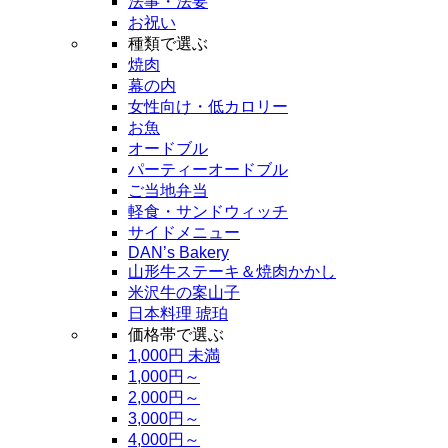
法事・法要
お祝い
種類で選ぶ
焼肉
幕の内
女性向け・低カロリー
お魚
オードブル
パーティーオードブル
ご当地弁当
軽食・サンドウィッチ
サイドメニュー
DAN’s Bakery
山形牛ステーキ＆焼肉かかし
米沢牛の案山子
日本料理 琥珀
価格帯で選ぶ
1,000円 未満
1,000円～
2,000円～
3,000円～
4,000円～