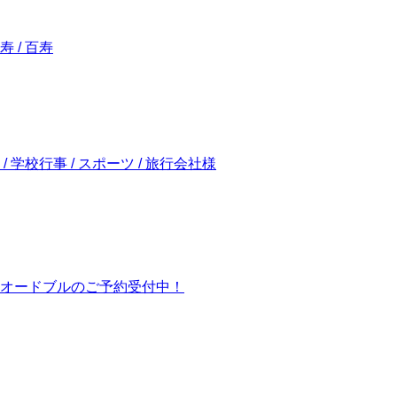
寿 / 百寿
 / 学校行事 / スポーツ / 旅行会社様
オードブルのご予約受付中！