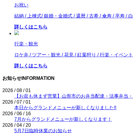
お祝い
結納 / 上棟式/ 銀婚・金婚式 / 還暦 / 古希 / 傘寿 / 卒寿 / 白
詳しくはこちら
行楽・観光
ロケ弁 / ツアー・観光 / 花見 / 紅葉狩り / 行楽・イベント
詳しくはこちら
お知らせ
INFORMATION
2026 / 08 / 01
【お盆も休まず営業】山形市のお弁当配達・法事弁当・
2026 / 07 / 01
本日からグランドメニューが新しくなりました‼
2026 / 06 / 16
7月からグランドメニューが新しくなります！
2026 / 04 / 20
5月7日臨時休業のお知らせ