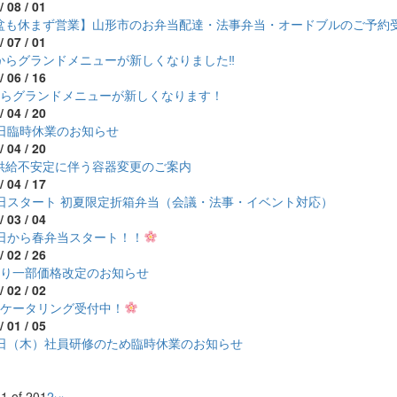
/ 08 / 01
盆も休まず営業】山形市のお弁当配達・法事弁当・オードブルのご予約
/ 07 / 01
からグランドメニューが新しくなりました‼
/ 06 / 16
からグランドメニューが新しくなります！
/ 04 / 20
7日臨時休業のお知らせ
/ 04 / 20
供給不安定に伴う容器変更のご案内
/ 04 / 17
1日スタート 初夏限定折箱弁当（会議・法事・イベント対応）
/ 03 / 04
1日から春弁当スタート！！
/ 02 / 26
より一部価格改定のお知らせ
/ 02 / 02
のケータリング受付中！
/ 01 / 05
5日（木）社員研修のため臨時休業のお知らせ
1 of 20
1
2
›
»