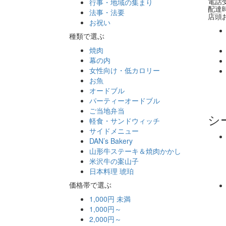
電話受
行事・地域の集まり
配達時
法事・法要
店頭お
お祝い
種類で選ぶ
焼肉
幕の内
女性向け・低カロリー
お魚
オードブル
パーティーオードブル
ご当地弁当
シ
軽食・サンドウィッチ
サイドメニュー
DAN’s Bakery
山形牛ステーキ＆焼肉かかし
米沢牛の案山子
日本料理 琥珀
価格帯で選ぶ
1,000円 未満
1,000円～
2,000円～