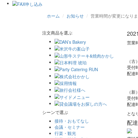
ホーム
お知らせ
営業時間が変更になりました
20
注文商品を選ぶ
営業
（古
受付
配達
（新
受付
配達
シーンで選ぶ
とな
接待・おもてなし
配達
会議・セミナー
行楽・観光