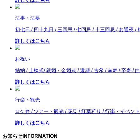
詳しくはこちら
法事・法要
初七日 / 四十九日 / 三回忌 / 七回忌 / 十三回忌 / お通夜 
詳しくはこちら
お祝い
結納 / 上棟式/ 銀婚・金婚式 / 還暦 / 古希 / 傘寿 / 卒寿 / 白
詳しくはこちら
行楽・観光
ロケ弁 / ツアー・観光 / 花見 / 紅葉狩り / 行楽・イベント
詳しくはこちら
お知らせ
INFORMATION