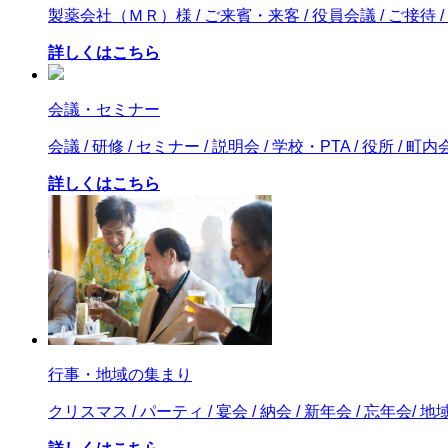
製薬会社（ＭＲ）様 / ご来賓・来客 / 役員会議 / ご接待 
詳しくはこちら
会議・セミナー
会議 / 研修 / セミナー / 説明会 / 学校・PTA / 役所 / 町内
詳しくはこちら
行事・地域の集まり
クリスマス / パーティ / 宴会 / 納会 / 新年会 / 忘年会/