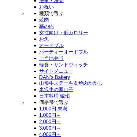
法事・法要
お祝い
種類で選ぶ
焼肉
幕の内
女性向け・低カロリー
お魚
オードブル
パーティーオードブル
ご当地弁当
軽食・サンドウィッチ
サイドメニュー
DAN’s Bakery
山形牛ステーキ＆焼肉かかし
米沢牛の案山子
日本料理 琥珀
価格帯で選ぶ
1,000円 未満
1,000円～
2,000円～
3,000円～
4,000円～