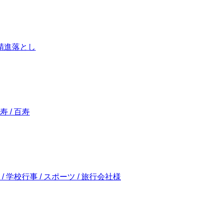
/ 精進落とし
寿 / 百寿
 / 学校行事 / スポーツ / 旅行会社様