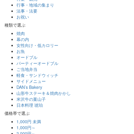
行事・地域の集まり
法事・法要
お祝い
種類で選ぶ
焼肉
幕の内
女性向け・低カロリー
お魚
オードブル
パーティーオードブル
ご当地弁当
軽食・サンドウィッチ
サイドメニュー
DAN’s Bakery
山形牛ステーキ＆焼肉かかし
米沢牛の案山子
日本料理 琥珀
価格帯で選ぶ
1,000円 未満
1,000円～
2,000円～