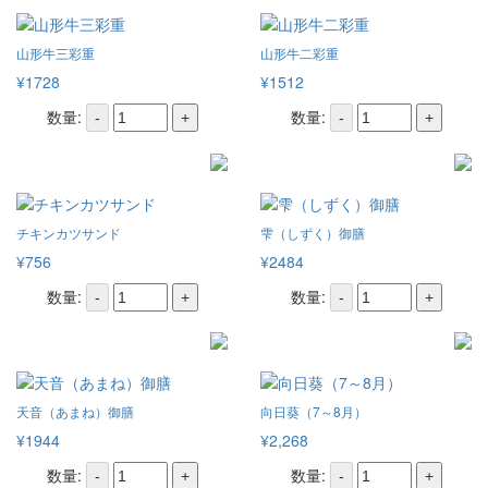
山形牛三彩重
山形牛二彩重
¥1728
¥1512
数量:
数量:
-
+
-
+
チキンカツサンド
雫（しずく）御膳
¥756
¥2484
数量:
数量:
-
+
-
+
天音（あまね）御膳
向日葵（7～8月）
¥1944
¥2,268
数量:
数量:
-
+
-
+