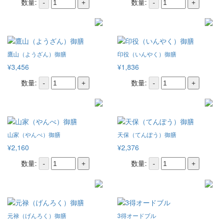
数量:
数量:
-
+
-
+
鷹山（ようざん）御膳
印役（いんやく）御膳
¥3,456
¥1,836
数量:
数量:
-
+
-
+
山家（やんべ）御膳
天保（てんぽう）御膳
¥2,160
¥2,376
数量:
数量:
-
+
-
+
元禄（げんろく）御膳
3得オードブル