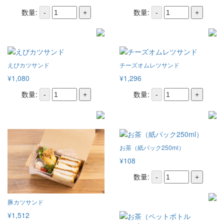
数量:
数量:
-
+
-
+
えびカツサンド
チーズオムレツサンド
¥1,080
¥1,296
数量:
数量:
-
+
-
+
お茶（紙パック250ml）
¥108
数量:
-
+
豚カツサンド
¥1,512