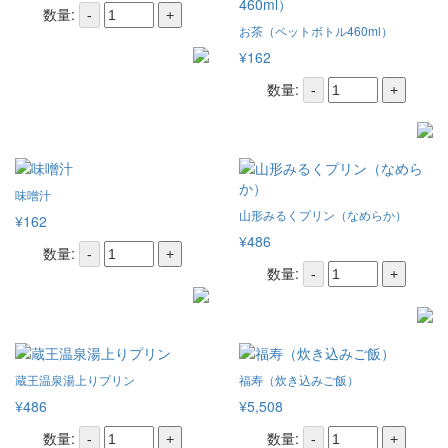
数量:
-
+
お茶（ペットボトル460ml）
¥162
数量:
-
+
味噌汁
山形みるくプリン（なめらか）
¥162
¥486
数量:
-
+
数量:
-
+
蔵王温泉湯上りプリン
福寿（炊き込みご飯）
¥486
¥5,508
数量:
数量:
-
+
-
+