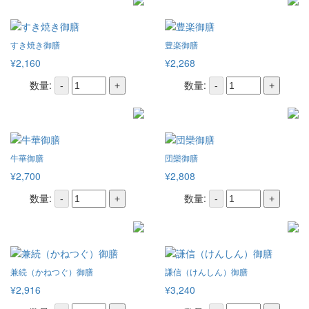
すき焼き御膳
豊楽御膳
¥2,160
¥2,268
数量:
数量:
-
+
-
+
牛華御膳
団欒御膳
¥2,700
¥2,808
数量:
数量:
-
+
-
+
兼続（かねつぐ）御膳
謙信（けんしん）御膳
¥2,916
¥3,240