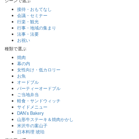
シーンで選ぶ
接待・おもてなし
会議・セミナー
行楽・観光
行事・地域の集まり
法事・法要
お祝い
種類で選ぶ
焼肉
幕の内
女性向け・低カロリー
お魚
オードブル
パーティーオードブル
ご当地弁当
軽食・サンドウィッチ
サイドメニュー
DAN’s Bakery
山形牛ステーキ＆焼肉かかし
米沢牛の案山子
日本料理 琥珀