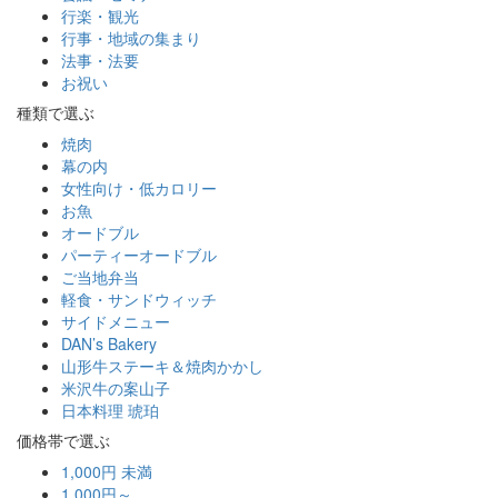
行楽・観光
行事・地域の集まり
法事・法要
お祝い
種類で選ぶ
焼肉
幕の内
女性向け・低カロリー
お魚
オードブル
パーティーオードブル
ご当地弁当
軽食・サンドウィッチ
サイドメニュー
DAN’s Bakery
山形牛ステーキ＆焼肉かかし
米沢牛の案山子
日本料理 琥珀
価格帯で選ぶ
1,000円 未満
1,000円～