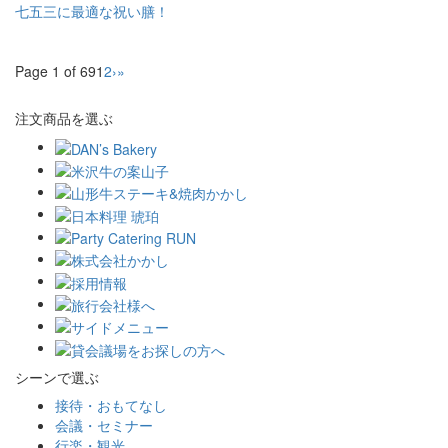
七五三に最適な祝い膳！
Page 1 of 69
1
2
›
»
注文商品を選ぶ
シーンで選ぶ
接待・おもてなし
会議・セミナー
行楽・観光