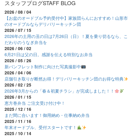
スタッフブログ
STAFF BLOG
2026 / 08 / 04
【お盆のオードブル予約受付中】家族団らんにおすすめ！山形市
のオードブルならデリバリーキッチン団
2026 / 07 / 15
2026年の土用の丑の日は7月26日（日）！夏を乗り切るなら、こ
だわりのうなぎ弁当を
2026 / 06 / 02
6月21日は父の日。感謝を伝える特別なお弁当
2026 / 05 / 26
新パンフレット制作に向けた写真撮影中
2026 / 04 / 06
店舗引き取りが断然お得！デリバリーキッチン団のお得な特典
2026 / 02 / 25
2026年3月からの「春＆初夏チラシ」が完成しました！！
2026 / 01 / 15
恵方巻弁当 ご注文受け付け中！
2025 / 12 / 16
まだ間に合います！御用納め・仕事納め弁当
2025 / 11 / 16
年末オードブル、受付スタートです！
2025 / 10 / 14