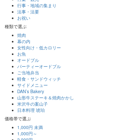
行事・地域の集まり
法事・法要
お祝い
種類で選ぶ
焼肉
幕の内
女性向け・低カロリー
お魚
オードブル
パーティーオードブル
ご当地弁当
軽食・サンドウィッチ
サイドメニュー
DAN’s Bakery
山形牛ステーキ＆焼肉かかし
米沢牛の案山子
日本料理 琥珀
価格帯で選ぶ
1,000円 未満
1,000円～
2,000円～