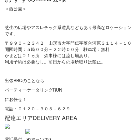
＜西公園＞
芝生の広場やアスレチック系遊具などもあり最高なロケーション
です。
〒９９０－２３４２ 山形市大字門伝字落合河原３１１４－１０
開園時間：５時００分～２２時００分 駐車場：無料
かまどは２１ヵ所 炊事棟には流し場あり。
利用予約は必要なし。前日からの場所取りは禁止。
出張BBQのことなら
パーティーケータリングRUN
にお任せ！
電話：０１２０－３０５－６２９
配達エリア
DELIVERY AREA
電話受付 9:00～17:00