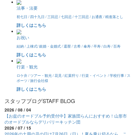
法事・法要
初七日 / 四十九日 / 三回忌 / 七回忌 / 十三回忌 / お通夜 / 精進落とし
詳しくはこちら
お祝い
結納 / 上棟式/ 銀婚・金婚式 / 還暦 / 古希 / 傘寿 / 卒寿 / 白寿 / 百寿
詳しくはこちら
行楽・観光
ロケ弁 / ツアー・観光 / 花見 / 紅葉狩り / 行楽・イベント / 学校行事 / ス
ポーツ / 旅行会社様
詳しくはこちら
スタッフブログ
STAFF BLOG
2026 / 08 / 04
【お盆のオードブル予約受付中】家族団らんにおすすめ！山形市
のオードブルならデリバリーキッチン団
2026 / 07 / 15
2026年の土用の丑の日は7月26日（日）！夏を乗り切るなら、こ