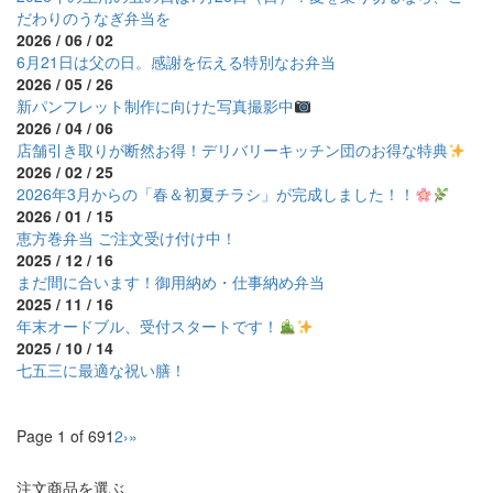
だわりのうなぎ弁当を
2026 / 06 / 02
6月21日は父の日。感謝を伝える特別なお弁当
2026 / 05 / 26
新パンフレット制作に向けた写真撮影中
2026 / 04 / 06
店舗引き取りが断然お得！デリバリーキッチン団のお得な特典
2026 / 02 / 25
2026年3月からの「春＆初夏チラシ」が完成しました！！
2026 / 01 / 15
恵方巻弁当 ご注文受け付け中！
2025 / 12 / 16
まだ間に合います！御用納め・仕事納め弁当
2025 / 11 / 16
年末オードブル、受付スタートです！
2025 / 10 / 14
七五三に最適な祝い膳！
Page 1 of 69
1
2
›
»
注文商品を選ぶ