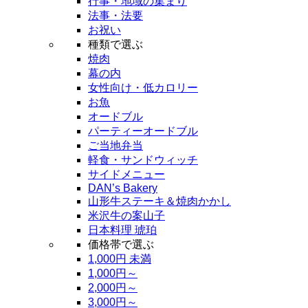
行事・地域の集まり
法事・法要
お祝い
種類で選ぶ
焼肉
幕の内
女性向け・低カロリー
お魚
オードブル
パーティーオードブル
ご当地弁当
軽食・サンドウィッチ
サイドメニュー
DAN’s Bakery
山形牛ステーキ＆焼肉かかし
米沢牛の案山子
日本料理 琥珀
価格帯で選ぶ
1,000円 未満
1,000円～
2,000円～
3,000円～