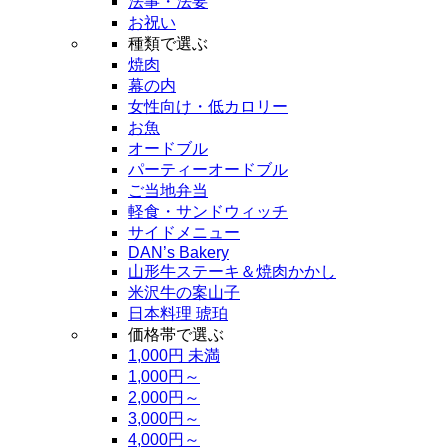
法事・法要
お祝い
種類で選ぶ
焼肉
幕の内
女性向け・低カロリー
お魚
オードブル
パーティーオードブル
ご当地弁当
軽食・サンドウィッチ
サイドメニュー
DAN’s Bakery
山形牛ステーキ＆焼肉かかし
米沢牛の案山子
日本料理 琥珀
価格帯で選ぶ
1,000円 未満
1,000円～
2,000円～
3,000円～
4,000円～