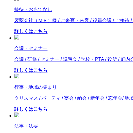
接待・おもてなし
製薬会社（ＭＲ）様 / ご来賓・来客 / 役員会議 / ご接待 
詳しくはこちら
会議・セミナー
会議 / 研修 / セミナー / 説明会 / 学校・PTA / 役所 / 町内
詳しくはこちら
行事・地域の集まり
クリスマス / パーティ / 宴会 / 納会 / 新年会 / 忘年会/
詳しくはこちら
法事・法要