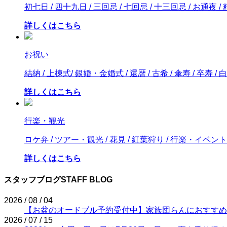
初七日 / 四十九日 / 三回忌 / 七回忌 / 十三回忌 / お通夜 
詳しくはこちら
お祝い
結納 / 上棟式/ 銀婚・金婚式 / 還暦 / 古希 / 傘寿 / 卒寿 / 白
詳しくはこちら
行楽・観光
ロケ弁 / ツアー・観光 / 花見 / 紅葉狩り / 行楽・イベント
詳しくはこちら
スタッフブログ
STAFF BLOG
2026 / 08 / 04
【お盆のオードブル予約受付中】家族団らんにおすすめ
2026 / 07 / 15