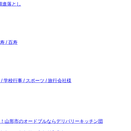
/ 精進落とし
寿 / 百寿
 / 学校行事 / スポーツ / 旅行会社様
！山形市のオードブルならデリバリーキッチン団