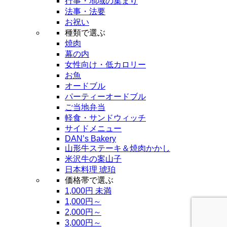
行事・地域の集まり
法事・法要
お祝い
種類で選ぶ
焼肉
幕の内
女性向け・低カロリー
お魚
オードブル
パーティーオードブル
ご当地弁当
軽食・サンドウィッチ
サイドメニュー
DAN’s Bakery
山形牛ステーキ＆焼肉かかし
米沢牛の案山子
日本料理 琥珀
価格帯で選ぶ
1,000円 未満
1,000円～
2,000円～
3,000円～