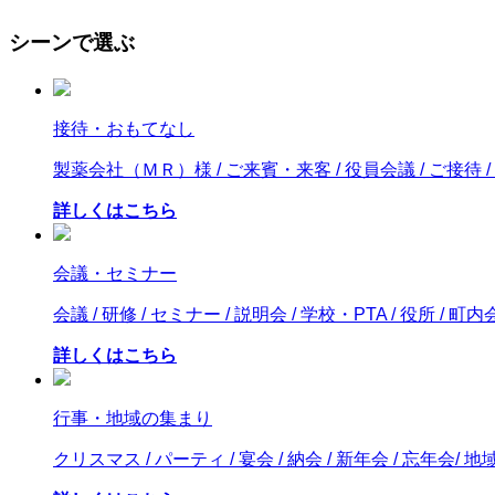
シーンで選ぶ
接待・おもてなし
製薬会社（ＭＲ）様 / ご来賓・来客 / 役員会議 / ご接待 
詳しくはこちら
会議・セミナー
会議 / 研修 / セミナー / 説明会 / 学校・PTA / 役所 / 町内
詳しくはこちら
行事・地域の集まり
クリスマス / パーティ / 宴会 / 納会 / 新年会 / 忘年会/