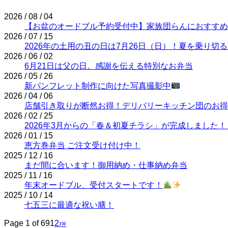
2026 / 08 / 04
【お盆のオードブル予約受付中】家族団らんにおすすめ
2026 / 07 / 15
2026年の土用の丑の日は7月26日（日）！夏を乗り
2026 / 06 / 02
6月21日は父の日。感謝を伝える特別なお弁当
2026 / 05 / 26
新パンフレット制作に向けた写真撮影中
2026 / 04 / 06
店舗引き取りが断然お得！デリバリーキッチン団のお得
2026 / 02 / 25
2026年3月からの「春＆初夏チラシ」が完成しました！
2026 / 01 / 15
恵方巻弁当 ご注文受け付け中！
2025 / 12 / 16
まだ間に合います！御用納め・仕事納め弁当
2025 / 11 / 16
年末オードブル、受付スタートです！
2025 / 10 / 14
七五三に最適な祝い膳！
Page 1 of 69
1
2
›
»