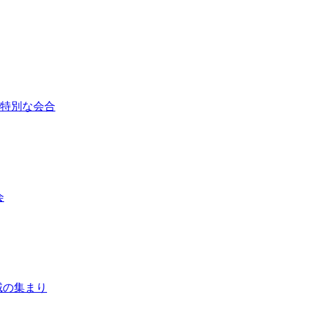
/ 特別な会合
会
 地域の集まり