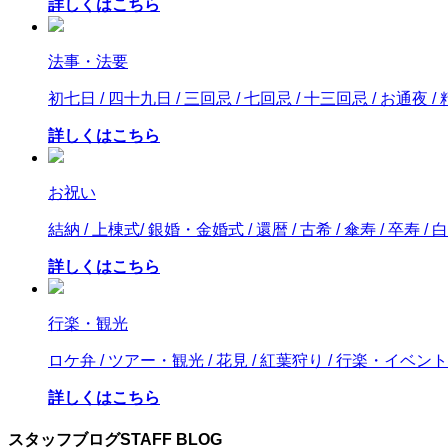
詳しくはこちら
法事・法要
初七日 / 四十九日 / 三回忌 / 七回忌 / 十三回忌 / お通夜 
詳しくはこちら
お祝い
結納 / 上棟式/ 銀婚・金婚式 / 還暦 / 古希 / 傘寿 / 卒寿 / 白
詳しくはこちら
行楽・観光
ロケ弁 / ツアー・観光 / 花見 / 紅葉狩り / 行楽・イベント
詳しくはこちら
スタッフブログ
STAFF BLOG