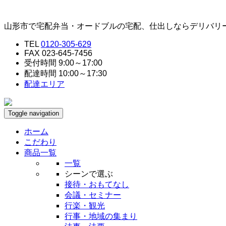
山形市で宅配弁当・オードブルの宅配、仕出しならデリバリ
TEL
0120-305-629
FAX 023-645-7456
受付時間 9:00～17:00
配達時間 10:00～17:30
配達エリア
Toggle navigation
ホーム
こだわり
商品一覧
一覧
シーンで選ぶ
接待・おもてなし
会議・セミナー
行楽・観光
行事・地域の集まり