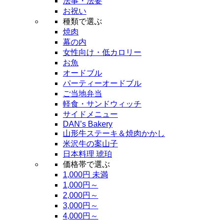
法事・法要
お祝い
種類で選ぶ
焼肉
幕の内
女性向け・低カロリー
お魚
オードブル
パーティーオードブル
ご当地弁当
軽食・サンドウィッチ
サイドメニュー
DAN’s Bakery
山形牛ステーキ＆焼肉かかし
米沢牛の案山子
日本料理 琥珀
価格帯で選ぶ
1,000円 未満
1,000円～
2,000円～
3,000円～
4,000円～