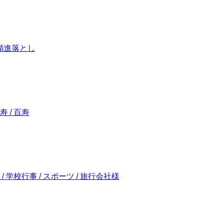
/ 精進落とし
寿 / 百寿
 / 学校行事 / スポーツ / 旅行会社様