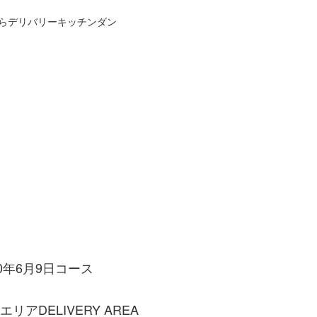
らデリバリーキッチンダン
方法
宅配エリアと流れ
よくあるご質問
お問い合わせ
カ
20年6月9日
コース
エリア
DELIVERY AREA