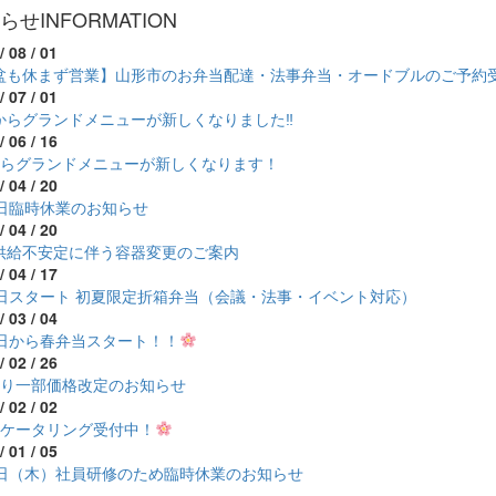
らせ
INFORMATION
/ 08 / 01
盆も休まず営業】山形市のお弁当配達・法事弁当・オードブルのご予約
/ 07 / 01
からグランドメニューが新しくなりました‼
/ 06 / 16
からグランドメニューが新しくなります！
/ 04 / 20
7日臨時休業のお知らせ
/ 04 / 20
供給不安定に伴う容器変更のご案内
/ 04 / 17
1日スタート 初夏限定折箱弁当（会議・法事・イベント対応）
/ 03 / 04
1日から春弁当スタート！！
/ 02 / 26
より一部価格改定のお知らせ
/ 02 / 02
のケータリング受付中！
/ 01 / 05
5日（木）社員研修のため臨時休業のお知らせ