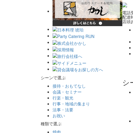
電話受
配達時
店頭お
シーンで選ぶ
シ
接待・おもてなし
会議・セミナー
行楽・観光
行事・地域の集まり
法事・法要
お祝い
種類で選ぶ
焼肉