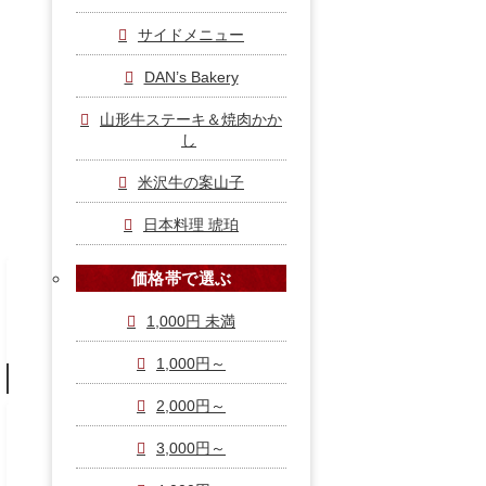
頂戴します。
サイドメニュー
お支払はカードまたは現金にて承ります。
DAN’s Bakery
詳しくはこちら
山形牛ステーキ＆焼肉かか
し
米沢牛の案山子
シーンで選ぶ
日本料理 琥珀
価格帯で選ぶ
接待・おもてなし
1,000円 未満
製薬会社（ＭＲ）様 / ご来賓・来
客 / 役員会議 / ご接待 / 特別な会合
1,000円～
詳しくはこちら
2,000円～
会議・セミナー
3,000円～
会議 / 研修 / セミナー / 説明会 / 学