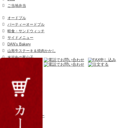
ご当地弁当
オードブル
パーティーオードブル
軽食・サンドウィッチ
サイドメニュー
DAN’s Bakery
山形牛ステーキ＆焼肉かかし
米沢牛の案山子
日本料理 琥珀
こだわり
商品一覧
ご注文方法
宅配エリアと流れ
よくあるご質問
お問い合わせ
プライバシーポリシー
会社概要