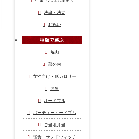
行事・地域の集まり
法事・法要
お祝い
種類で選ぶ
配達エリア
焼肉
幕の内
女性向け・低カロリー
電話受付 9:00～17:00
配達時間 10:00～17:30
お魚
店頭お持ち帰り 10:00～17:30
オードブル
ご予約は前々日の12時まで
パーティーオードブル
※前々日が定休日の場合はその前日まで
ご当地弁当
店頭お持ち帰りの際は17時半までにご来店ください。
キャンセル料は前々日12時以降の場合は50％、当日は100％
軽食・サンドウィッチ