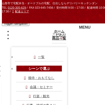
山形市で宅配弁当・オードブルの宅配、仕出しならデリバリーキッチンダン
TEL
0120-305-629
FAX 023-645-7456
受付時間 9:00～17:00
配達時間 10:0
17:30
配達エリア
Toggle navigation
ホーム
こだわり
商品一覧
一覧
ホーム
シーンで選ぶ
C40D8736-1727-49CE-BEEA-FA0ECEF4DCB4
接待・おもてなし
会議・セミナー
C40D8736-1727-49CE-BEEA-
行楽・観光
FA0ECEF4DCB4