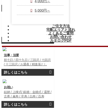
校・PTA / 役所 / 町内会
4,000円～
詳しくはこちら
5,000円～
行事・地域の集まり
ご注文方法
クリスマス / パーティ / 宴会 / 納会
宅配エリアと流れ
/ 新年会 / 忘年会/ 地域の集まり
よくあるご質問
お問い合わせ
詳しくはこちら
カタログPDF
法事・法要
初七日 / 四十九日 / 三回忌 / 七回忌
/ 十三回忌 / お通夜 / 精進落とし
詳しくはこちら
お祝い
結納 / 上棟式/ 銀婚・金婚式 / 還暦 /
古希 / 傘寿 / 卒寿 / 白寿 / 百寿
詳しくはこちら