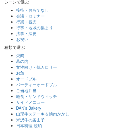
シーンで選ぶ
接待・おもてなし
会議・セミナー
行楽・観光
行事・地域の集まり
法事・法要
お祝い
種類で選ぶ
焼肉
幕の内
女性向け・低カロリー
お魚
オードブル
パーティーオードブル
ご当地弁当
軽食・サンドウィッチ
サイドメニュー
DAN’s Bakery
山形牛ステーキ＆焼肉かかし
米沢牛の案山子
日本料理 琥珀