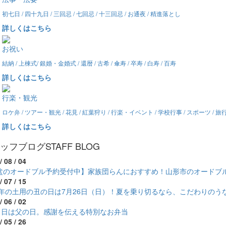
初七日 / 四十九日 / 三回忌 / 七回忌 / 十三回忌 / お通夜 / 精進落とし
詳しくはこちら
お祝い
結納 / 上棟式/ 銀婚・金婚式 / 還暦 / 古希 / 傘寿 / 卒寿 / 白寿 / 百寿
詳しくはこちら
行楽・観光
ロケ弁 / ツアー・観光 / 花見 / 紅葉狩り / 行楽・イベント / 学校行事 / スポーツ / 
詳しくはこちら
ッフブログ
STAFF BLOG
/ 08 / 04
盆のオードブル予約受付中】家族団らんにおすすめ！山形市のオードブ
/ 07 / 15
26年の土用の丑の日は7月26日（日）！夏を乗り切るなら、こだわりのう
/ 06 / 02
21日は父の日。感謝を伝える特別なお弁当
/ 05 / 26