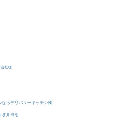
旅行会社様
ルならデリバリーキッチン団
なぎ弁当を