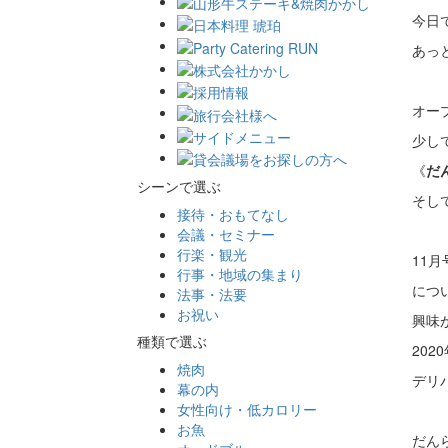
今日
あっと
オー
少し
《
だ
シーンで選ぶ
そし
接待・おもてなし
会議・セミナー
行楽・観光
11
行事・地域の集まり
につ
法事・法要
お祝い
興味
種類で選ぶ
202
焼肉
デリ
幕の内
女性向け・低カロリー
お魚
だん