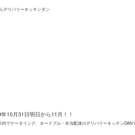
らデリバリーキッチンダン
方法
宅配エリアと流れ
よくあるご質問
お問い合わせ
カ
！
19年10月31日
明日から11月！！
市内でケータリング、オードブル・弁当配達のデリバリーキッチンDAN