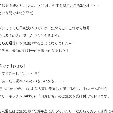
で10月も終わり、明日から11月。今年も残すところ2か月・・・
いう間ですね(^▽^;)
プンしてまだ日も浅いのですが、だからこそこれから毎月
でも多くの方に楽しんでもらえるように
んらん通信
》をお届けすることになりました～！
て先日、最新の11月号が出来上がりました！
月号では【おせち】
いてすこーしだけ・・(笑)
があったら調べてみるのもいいかも・・？
0年のおせちがいつもより大事に美味しく感じるかもしれません(*^-^*)
バリーキッチンDANでも『肉おせち』のご注文を受け付けております。
らん通信はご注文頂いたお弁当に入っていたり、だんらんカフェ店内に