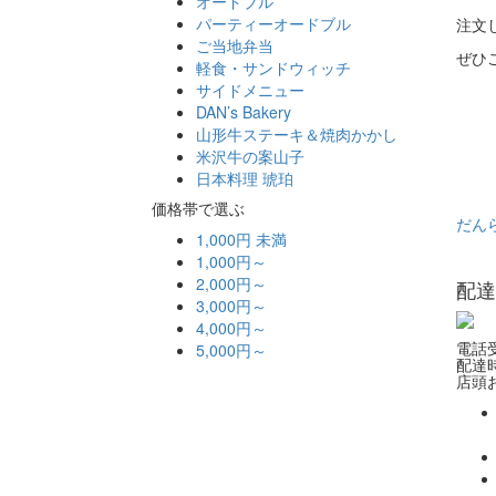
オードブル
パーティーオードブル
注文
ご当地弁当
ぜひ
軽食・サンドウィッチ
サイドメニュー
DAN’s Bakery
山形牛ステーキ＆焼肉かかし
米沢牛の案山子
日本料理 琥珀
価格帯で選ぶ
だん
1,000円 未満
1,000円～
2,000円～
配達
3,000円～
4,000円～
電話受
5,000円～
配達時
店頭お