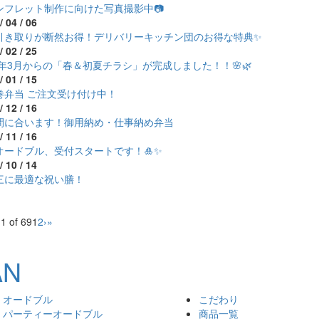
ンフレット制作に向けた写真撮影中📷
/ 04 / 06
引き取りが断然お得！デリバリーキッチン団のお得な特典✨
/ 02 / 25
26年3月からの「春＆初夏チラシ」が完成しました！！🌸🌿
/ 01 / 15
巻弁当 ご注文受け付け中！
/ 12 / 16
間に合います！御用納め・仕事納め弁当
/ 11 / 16
オードブル、受付スタートです！🎍✨
/ 10 / 14
三に最適な祝い膳！
1 of 69
1
2
›
»
オードブル
こだわり
パーティーオードブル
商品一覧