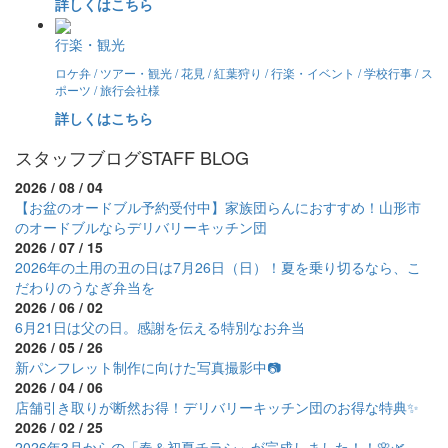
詳しくはこちら
行楽・観光
ロケ弁 / ツアー・観光 / 花見 / 紅葉狩り / 行楽・イベント / 学校行事 / ス
ポーツ / 旅行会社様
詳しくはこちら
スタッフブログ
STAFF BLOG
2026 / 08 / 04
【お盆のオードブル予約受付中】家族団らんにおすすめ！山形市
のオードブルならデリバリーキッチン団
2026 / 07 / 15
2026年の土用の丑の日は7月26日（日）！夏を乗り切るなら、こ
だわりのうなぎ弁当を
2026 / 06 / 02
6月21日は父の日。感謝を伝える特別なお弁当
2026 / 05 / 26
新パンフレット制作に向けた写真撮影中📷
2026 / 04 / 06
店舗引き取りが断然お得！デリバリーキッチン団のお得な特典✨
2026 / 02 / 25
2026年3月からの「春＆初夏チラシ」が完成しました！！🌸🌿