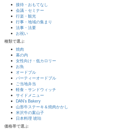
接待・おもてなし
会議・セミナー
行楽・観光
行事・地域の集まり
法事・法要
お祝い
種類で選ぶ
焼肉
幕の内
女性向け・低カロリー
お魚
オードブル
パーティーオードブル
ご当地弁当
軽食・サンドウィッチ
サイドメニュー
DAN’s Bakery
山形牛ステーキ＆焼肉かかし
米沢牛の案山子
日本料理 琥珀
価格帯で選ぶ