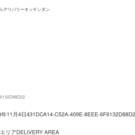
らデリバリーキッチンダン
方法
宅配エリアと流れ
よくあるご質問
お問い合わせ
カ
F6132D88D22
18年11月4日
431DCA14-C52A-409E-8EEE-6F6132D88D
エリア
DELIVERY AREA