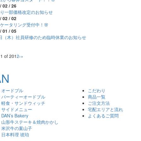
/ 02 / 26
より一部価格改定のお知らせ
/ 02 / 02
のケータリング受付中！🌸
/ 01 / 05
5日（木）社員研修のため臨時休業のお知らせ
1 of 20
1
2
›
»
オードブル
こだわり
パーティーオードブル
商品一覧
軽食・サンドウィッチ
ご注文方法
サイドメニュー
宅配エリアと流れ
DAN’s Bakery
よくあるご質問
山形牛ステーキ＆焼肉かかし
米沢牛の案山子
日本料理 琥珀