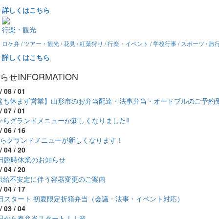
詳しくはこちら
行楽・観光
ロケ弁 / ツアー・観光 / 花見 / 紅葉狩り / 行楽・イベント / 学校行事 / スポーツ / 
詳しくはこちら
らせ
INFORMATION
/ 08 / 01
盆も休まず営業】山形市のお弁当配達・法事弁当・オードブルのご予約
/ 07 / 01
からグランドメニューが新しくなりました‼
/ 06 / 16
からグランドメニューが新しくなります！
/ 04 / 20
7日臨時休業のお知らせ
/ 04 / 20
供給不安定に伴う容器変更のご案内
/ 04 / 17
1日スタート 初夏限定折箱弁当（会議・法事・イベント対応）
/ 03 / 04
1日から春弁当スタート！！🌸