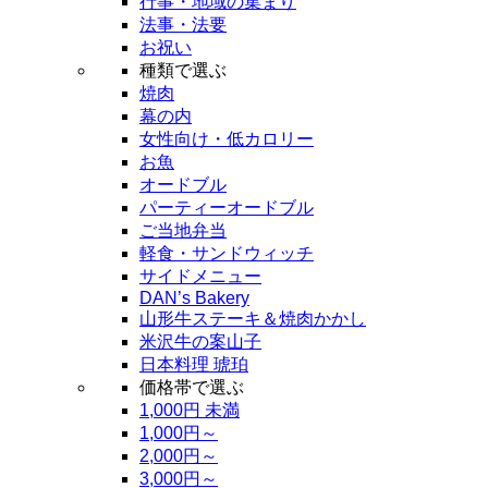
行事・地域の集まり
法事・法要
お祝い
種類で選ぶ
焼肉
幕の内
女性向け・低カロリー
お魚
オードブル
パーティーオードブル
ご当地弁当
軽食・サンドウィッチ
サイドメニュー
DAN’s Bakery
山形牛ステーキ＆焼肉かかし
米沢牛の案山子
日本料理 琥珀
価格帯で選ぶ
1,000円 未満
1,000円～
2,000円～
3,000円～