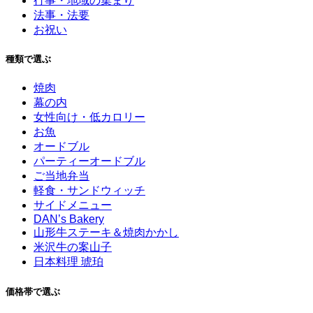
行事・地域の集まり
法事・法要
お祝い
種類で選ぶ
焼肉
幕の内
女性向け・低カロリー
お魚
オードブル
パーティーオードブル
ご当地弁当
軽食・サンドウィッチ
サイドメニュー
DAN’s Bakery
山形牛ステーキ＆焼肉かかし
米沢牛の案山子
日本料理 琥珀
価格帯で選ぶ