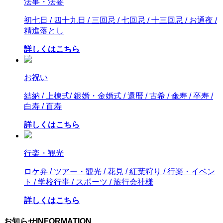
法事・法要
初七日 / 四十九日 / 三回忌 / 七回忌 / 十三回忌 / お通夜 /
精進落とし
詳しくはこちら
お祝い
結納 / 上棟式/ 銀婚・金婚式 / 還暦 / 古希 / 傘寿 / 卒寿 /
白寿 / 百寿
詳しくはこちら
行楽・観光
ロケ弁 / ツアー・観光 / 花見 / 紅葉狩り / 行楽・イベン
ト / 学校行事 / スポーツ / 旅行会社様
詳しくはこちら
お知らせ
INFORMATION