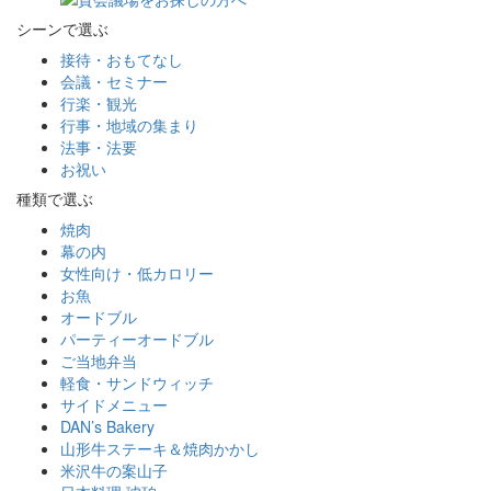
シーンで選ぶ
接待・おもてなし
会議・セミナー
行楽・観光
行事・地域の集まり
法事・法要
お祝い
種類で選ぶ
焼肉
幕の内
女性向け・低カロリー
お魚
オードブル
パーティーオードブル
ご当地弁当
軽食・サンドウィッチ
サイドメニュー
DAN’s Bakery
山形牛ステーキ＆焼肉かかし
米沢牛の案山子