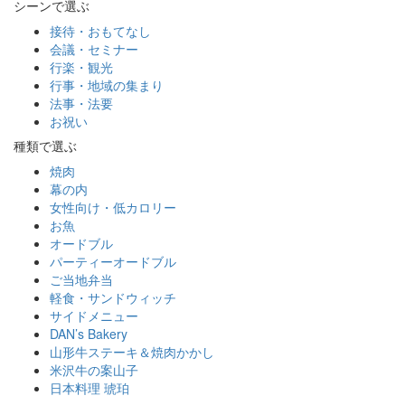
シーンで選ぶ
接待・おもてなし
会議・セミナー
行楽・観光
行事・地域の集まり
法事・法要
お祝い
種類で選ぶ
焼肉
幕の内
女性向け・低カロリー
お魚
オードブル
パーティーオードブル
ご当地弁当
軽食・サンドウィッチ
サイドメニュー
DAN’s Bakery
山形牛ステーキ＆焼肉かかし
米沢牛の案山子
日本料理 琥珀