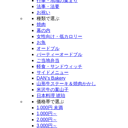
行事・地域の集まり
法事・法要
お祝い
種類で選ぶ
焼肉
幕の内
女性向け・低カロリー
お魚
オードブル
パーティーオードブル
ご当地弁当
軽食・サンドウィッチ
サイドメニュー
DAN’s Bakery
山形牛ステーキ＆焼肉かかし
米沢牛の案山子
日本料理 琥珀
価格帯で選ぶ
1,000円 未満
1,000円～
2,000円～
3,000円～