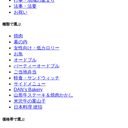
行事・地域の集まり
法事・法要
お祝い
種類で選ぶ
焼肉
幕の内
女性向け・低カロリー
お魚
オードブル
パーティーオードブル
ご当地弁当
軽食・サンドウィッチ
サイドメニュー
DAN’s Bakery
山形牛ステーキ＆焼肉かかし
米沢牛の案山子
日本料理 琥珀
価格帯で選ぶ