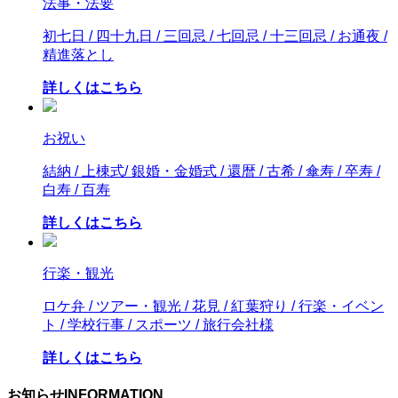
法事・法要
初七日 / 四十九日 / 三回忌 / 七回忌 / 十三回忌 / お通夜 /
精進落とし
詳しくはこちら
お祝い
結納 / 上棟式/ 銀婚・金婚式 / 還暦 / 古希 / 傘寿 / 卒寿 /
白寿 / 百寿
詳しくはこちら
行楽・観光
ロケ弁 / ツアー・観光 / 花見 / 紅葉狩り / 行楽・イベン
ト / 学校行事 / スポーツ / 旅行会社様
詳しくはこちら
お知らせ
INFORMATION