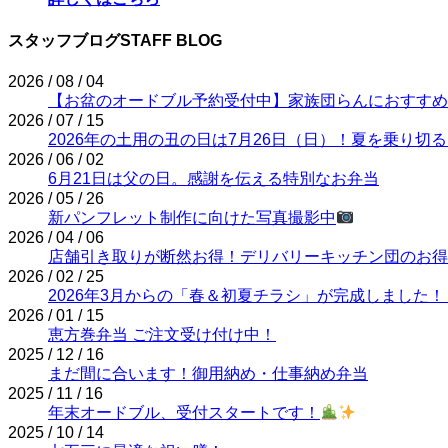
スタッフブログ
STAFF BLOG
2026 / 08 / 04
【お盆のオードブル予約受付中】家族団らんにおすすめ
2026 / 07 / 15
2026年の土用の丑の日は7月26日（日）！夏を乗り
2026 / 06 / 02
6月21日は父の日。感謝を伝える特別なお弁当
2026 / 05 / 26
新パンフレット制作に向けた写真撮影中
2026 / 04 / 06
店舗引き取りが断然お得！デリバリーキッチン団のお得
2026 / 02 / 25
2026年3月からの「春＆初夏チラシ」が完成しました！
2026 / 01 / 15
恵方巻弁当 ご注文受け付け中！
2025 / 12 / 16
まだ間に合います！御用納め・仕事納め弁当
2025 / 11 / 16
年末オードブル、受付スタートです！
2025 / 10 / 14