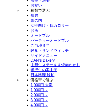
法事・法要
お祝い
種類で選ぶ
焼肉
幕の内
女性向け・低カロリー
お魚
オードブル
パーティーオードブル
ご当地弁当
軽食・サンドウィッチ
サイドメニュー
DAN’s Bakery
山形牛ステーキ＆焼肉かかし
米沢牛の案山子
日本料理 琥珀
価格帯で選ぶ
1,000円 未満
1,000円～
2,000円～
3,000円～
4,000円～