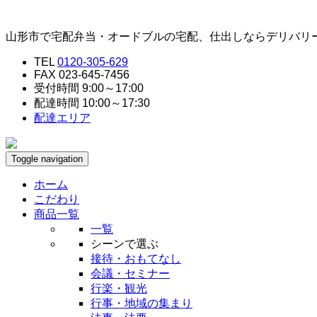
山形市で宅配弁当・オードブルの宅配、仕出しならデリバリ
TEL
0120-305-629
FAX 023-645-7456
受付時間 9:00～17:00
配達時間 10:00～17:30
配達エリア
Toggle navigation
ホーム
こだわり
商品一覧
一覧
シーンで選ぶ
接待・おもてなし
会議・セミナー
行楽・観光
行事・地域の集まり