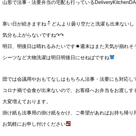
山形で法事・法要弁当の宅配も行っているDeliveryKitchenD
寒い日が続きますね
どんより曇り空だと洗濯も出来ないし
気分も上がらないですね↷↷
明日、明後日は晴れるみたいです☀週末はまた天気が崩れそ
シーツなど大物洗濯は明日明後日にせねばですね
団では会議用やおもてなしはもちろん法事・法要にも対応し
コロナ禍で会食が出来ないので、お客様へお弁当をお渡しす
大変増えております。
掛け紙も法事用の掛け紙をかけ、ご希望があればお持ち帰り
お気軽にお申し付けください