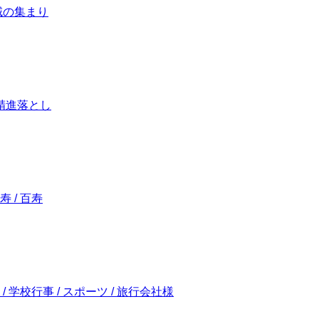
 地域の集まり
/ 精進落とし
寿 / 百寿
 / 学校行事 / スポーツ / 旅行会社様