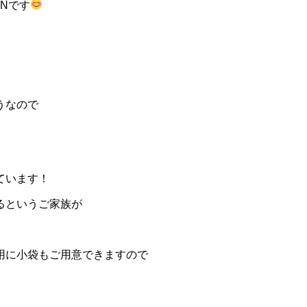
ANです
うなので
ています！
るというご家族が
用に小袋もご用意できますので