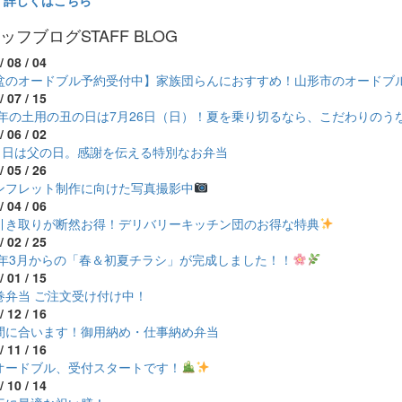
ッフブログ
STAFF BLOG
/ 08 / 04
盆のオードブル予約受付中】家族団らんにおすすめ！山形市のオードブ
/ 07 / 15
26年の土用の丑の日は7月26日（日）！夏を乗り切るなら、こだわりのう
/ 06 / 02
21日は父の日。感謝を伝える特別なお弁当
/ 05 / 26
ンフレット制作に向けた写真撮影中
/ 04 / 06
引き取りが断然お得！デリバリーキッチン団のお得な特典
/ 02 / 25
26年3月からの「春＆初夏チラシ」が完成しました！！
/ 01 / 15
巻弁当 ご注文受け付け中！
/ 12 / 16
間に合います！御用納め・仕事納め弁当
/ 11 / 16
オードブル、受付スタートです！
/ 10 / 14