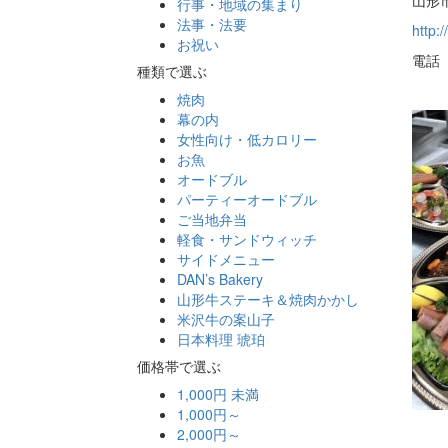
行事・地域の集まり
法事・法要
http:
お祝い
電話（
種類で選ぶ
焼肉
幕の内
女性向け・低カロリー
お魚
オードブル
パーティーオードブル
ご当地弁当
軽食・サンドウィッチ
サイドメニュー
DAN’s Bakery
山形牛ステーキ＆焼肉かかし
米沢牛の案山子
日本料理 琥珀
価格帯で選ぶ
1,000円 未満
1,000円～
2,000円～