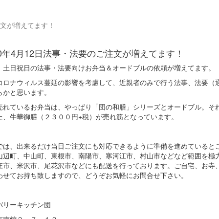
文が増えてます！
20年4月12日
法事・法要のご注文が増えてます！
、土日祝日の法事・法要向けお弁当＆オードブルの依頼が増えてます。
コロナウィルス蔓延の影響を考慮して、近親者のみで行う法事、法要（
らかと思います。
売れているお弁当は、やっぱり「団の和膳」シリーズとオードブル。そ
た、牛華御膳（２３００円+税）が売れ筋となっています。
では、出来るだけ当日ご注文にも対応できるように準備を進めていると
山辺町、中山町、東根市、南陽市、寒河江市、村山市などなど範囲を極
庄市、米沢市、尾花沢市などにも配送を行っております。ご自宅、お寺
わせてお持ち致しますので、どうぞお気軽にお問合せ下さい。
バリーキッチン団
市南館２－７－１２