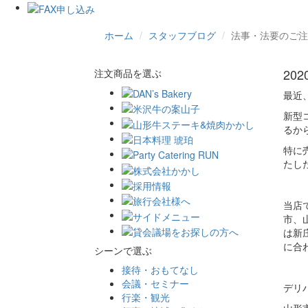
ホーム
スタッフブログ
法事・法要のご注
20
注文商品を選ぶ
最近
新型
るか
特に
たし
当店
市、
は新
に合
シーンで選ぶ
接待・おもてなし
会議・セミナー
デリ
行楽・観光
山形