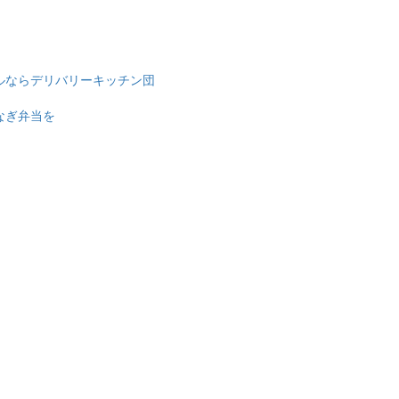
ルならデリバリーキッチン団
なぎ弁当を