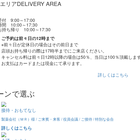
エリア
DELIVERY AREA
付 9:00～17:00
間 10:00～17:30
持ち帰り 10:00～17:30
ご予約は前々日の12時まで
※前々日が定休日の場合はその前日まで
店頭お持ち帰りの際は17時半までにご来店ください。
キャンセル料は前々日12時以降の場合は50％、当日は100％頂戴しま
お支払はカードまたは現金にて承ります。
詳しくはこちら
ーンで選ぶ
接待・おもてなし
製薬会社（ＭＲ）様 / ご来賓・来客 / 役員会議 / ご接待 / 特別な会合
詳しくはこちら