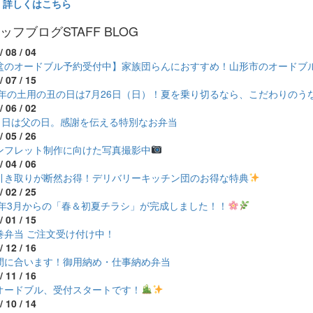
詳しくはこちら
ッフブログ
STAFF BLOG
/ 08 / 04
盆のオードブル予約受付中】家族団らんにおすすめ！山形市のオードブ
/ 07 / 15
26年の土用の丑の日は7月26日（日）！夏を乗り切るなら、こだわりのう
/ 06 / 02
21日は父の日。感謝を伝える特別なお弁当
/ 05 / 26
ンフレット制作に向けた写真撮影中
/ 04 / 06
引き取りが断然お得！デリバリーキッチン団のお得な特典
/ 02 / 25
26年3月からの「春＆初夏チラシ」が完成しました！！
/ 01 / 15
巻弁当 ご注文受け付け中！
/ 12 / 16
間に合います！御用納め・仕事納め弁当
/ 11 / 16
オードブル、受付スタートです！
/ 10 / 14