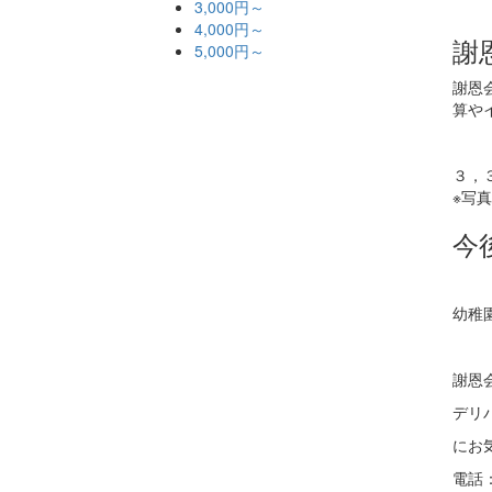
3,000円～
4,000円～
謝
5,000円～
謝恩
算や
３，
※写
今
幼稚
謝恩
デリ
にお
電話