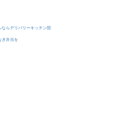
ルならデリバリーキッチン団
なぎ弁当を