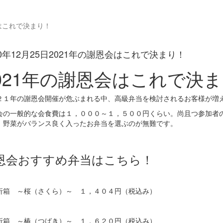
会はこれで決まり！
20年12月25日
2021年の謝恩会はこれで決まり！
021年の謝恩会はこれで決
２１年の謝恩会開催が危ぶまれる中、高級弁当を検討されるお客様が増
会の一般的な会食費は１，０００～１，５００円くらい。尚且つ参加者
、野菜がバランス良く入ったお弁当を選ぶのが無難です。
恩会おすすめ弁当はこちら！
折箱 ～桜（さくら）～ １，４０４円（税込み）
折箱 ～椿（つばき）～ １，６２０円（税込み）