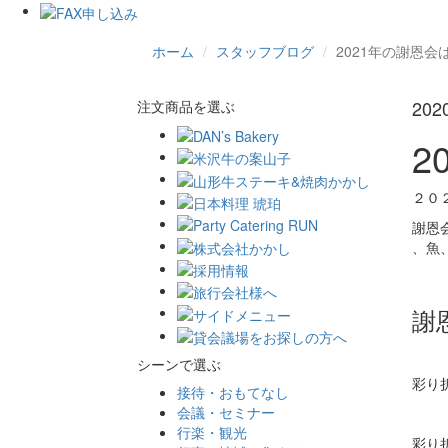
ホーム
スタッフブログ
2021年の謝恩
20
注文商品を選ぶ
2
２０
謝恩
、魚
謝
シーンで選ぶ
彩り
接待・おもてなし
会議・セミナー
行楽・観光
彩り