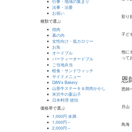
行事・地域の集まり
法事・法要
お祝い
彩り
種類で選ぶ
焼肉
子ど
幕の内
女性向け・低カロリー
お魚
他に
オードブル
って
パーティーオードブル
ご当地弁当
軽食・サンドウィッチ
サイドメニュー
恩
DAN’s Bakery
山形牛ステーキ＆焼肉かかし
恩師
米沢牛の案山子
日本料理 琥珀
月山
価格帯で選ぶ
1,000円 未満
1,000円～
鳥海
2,000円～