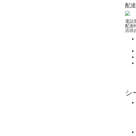
配達
電話受
配達時
店頭お
シ