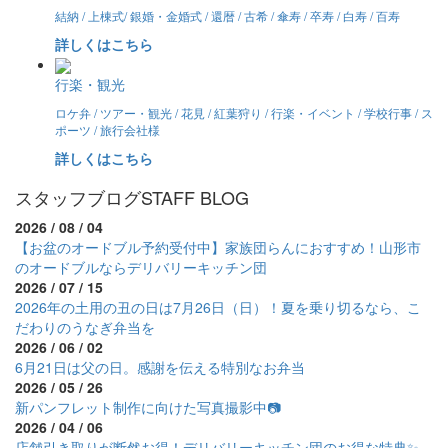
結納 / 上棟式/ 銀婚・金婚式 / 還暦 / 古希 / 傘寿 / 卒寿 / 白寿 / 百寿
詳しくはこちら
行楽・観光
ロケ弁 / ツアー・観光 / 花見 / 紅葉狩り / 行楽・イベント / 学校行事 / ス
ポーツ / 旅行会社様
詳しくはこちら
スタッフブログ
STAFF BLOG
2026 / 08 / 04
【お盆のオードブル予約受付中】家族団らんにおすすめ！山形市
のオードブルならデリバリーキッチン団
2026 / 07 / 15
2026年の土用の丑の日は7月26日（日）！夏を乗り切るなら、こ
だわりのうなぎ弁当を
2026 / 06 / 02
6月21日は父の日。感謝を伝える特別なお弁当
2026 / 05 / 26
新パンフレット制作に向けた写真撮影中📷
2026 / 04 / 06
店舗引き取りが断然お得！デリバリーキッチン団のお得な特典✨