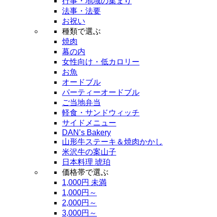
行事・地域の集まり
法事・法要
お祝い
種類で選ぶ
焼肉
幕の内
女性向け・低カロリー
お魚
オードブル
パーティーオードブル
ご当地弁当
軽食・サンドウィッチ
サイドメニュー
DAN’s Bakery
山形牛ステーキ＆焼肉かかし
米沢牛の案山子
日本料理 琥珀
価格帯で選ぶ
1,000円 未満
1,000円～
2,000円～
3,000円～