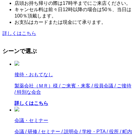
店頭お持ち帰りの際は17時半までにご来店ください。
キャンセル料は前々日12時以降の場合は50％、当日は
100％頂戴します。
お支払はカードまたは現金にて承ります。
詳しくはこちら
シーンで選ぶ
接待・おもてなし
製薬会社（ＭＲ）様 / ご来賓・来客 / 役員会議 / ご接待
/ 特別な会合
詳しくはこちら
会議・セミナー
会議 / 研修 / セミナー / 説明会 / 学校・PTA / 役所 / 町内