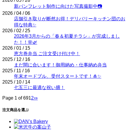
2026 / 05 / 26
新パンフレット制作に向けた写真撮影中📷
2026 / 04 / 06
店舗引き取りが断然お得！デリバリーキッチン団のお
得な特典✨
2026 / 02 / 25
2026年3月からの「春＆初夏チラシ」が完成しまし
た！！🌸🌿
2026 / 01 / 15
恵方巻弁当 ご注文受け付け中！
2025 / 12 / 16
まだ間に合います！御用納め・仕事納め弁当
2025 / 11 / 16
年末オードブル、受付スタートです！🎍✨
2025 / 10 / 14
七五三に最適な祝い膳！
Page 1 of 69
1
2
›
»
注文商品を選ぶ