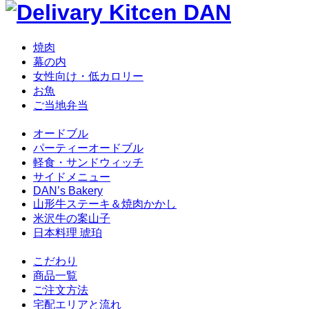
焼肉
幕の内
女性向け・低カロリー
お魚
ご当地弁当
オードブル
パーティーオードブル
軽食・サンドウィッチ
サイドメニュー
DAN’s Bakery
山形牛ステーキ＆焼肉かかし
米沢牛の案山子
日本料理 琥珀
こだわり
商品一覧
ご注文方法
宅配エリアと流れ