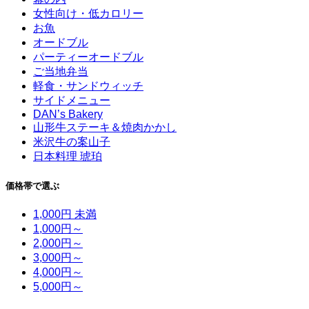
女性向け・低カロリー
お魚
オードブル
パーティーオードブル
ご当地弁当
軽食・サンドウィッチ
サイドメニュー
DAN’s Bakery
山形牛ステーキ＆焼肉かかし
米沢牛の案山子
日本料理 琥珀
価格帯で選ぶ
1,000円 未満
1,000円～
2,000円～
3,000円～
4,000円～
5,000円～